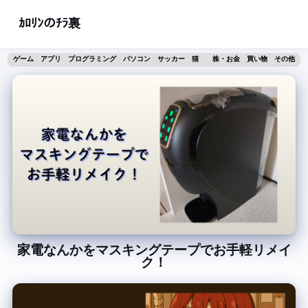
ｶﾛﾘﾝのﾁﾗ裏
ゲーム
アプリ
プログラミング
パソコン
サッカー
猫
株・お金
買い物
その他
家電なんかをマスキングテープでお手軽リメイ
ク！