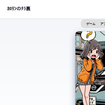
ｶﾛﾘﾝのﾁﾗ裏
ゲーム
ア