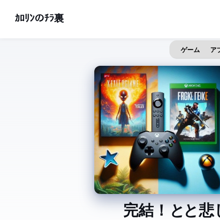
ｶﾛﾘﾝのﾁﾗ裏
ゲーム
ア
完結！ Fire TV Stickと XBOX