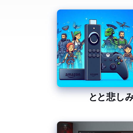
Fire TV Stick と XBOX G