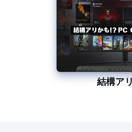
結構アリかも!? PC GA