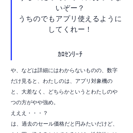
いぞー？
うちの4k maxでもxboxアプリ使えるように
してくれー！
pic.twitter.com/19a9QSKjkA
— ｶﾛｾﾝﾘｰﾁ (@calcMCalcm)
CPUやGPU、OSなどは詳細にはわからないものの、数字
だけ見ると、わたしのFire TV Stick 4K MAX(2021)は、XBOXアプリ対象機のFire TV Stick 4K(2023)
と、大差なく、どちらかというとわたしのや
つの方がやや強め。
えええ・・・？
Fire TV Stick 4K(2023)は、過去のセール価格だと3,980円みたいだけど、