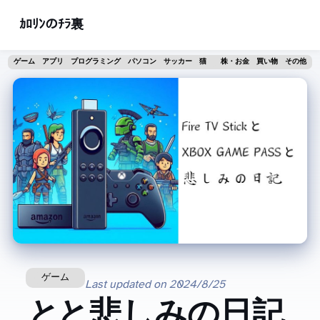
ｶﾛﾘﾝのﾁﾗ裏
ゲーム
アプリ
プログラミング
パソコン
サッカー
猫
株・お金
買い物
その他
ゲーム
Last updated on
2024/8/25
Fire TV Stick と XBOX GAME PASS と悲しみの日記