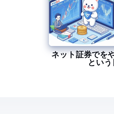
ネット証券でNIS
という