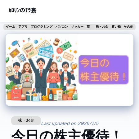
ｶﾛﾘﾝのﾁﾗ裏
ゲーム
アプリ
プログラミング
パソコン
サッカー
猫
株・お金
買い物
その他
株・お金
Last updated on
2026/7/5
今日の株主優待！