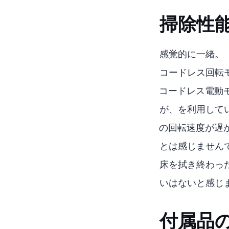
掃除性
感覚的に一緒。
CCP コードレス
GOBOT コード
が、CCPを利用
GOBOTの回転速
とは感じません
床を拭き終わっ
いはないと感じ
付属品