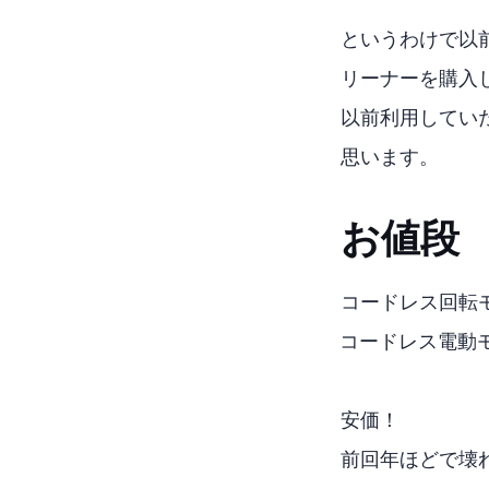
というわけで以前
リーナーを購入
以前利用していた、
思います。
お値段
CCP コードレス回転
GOBOT コードレ
安価！
前回2年ほどで壊