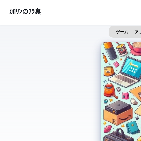
ｶﾛﾘﾝのﾁﾗ裏
ゲーム
ア