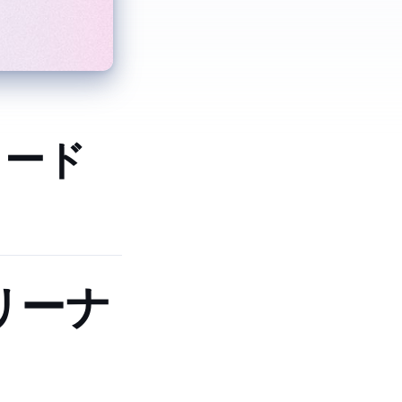
 コード
）
クリーナ