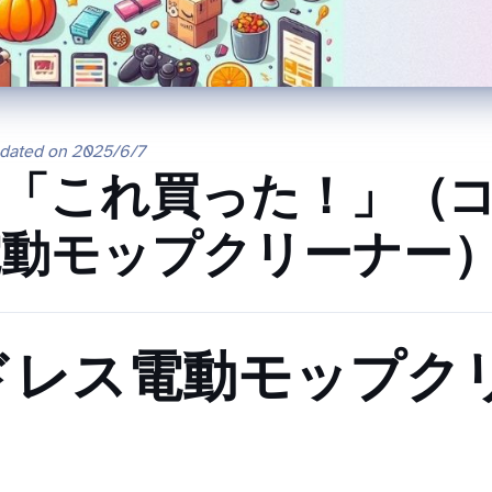
pdated on
2025/6/7
これ買った！」（GOBOT
電動モップクリーナー
OT コードレス電動モップ