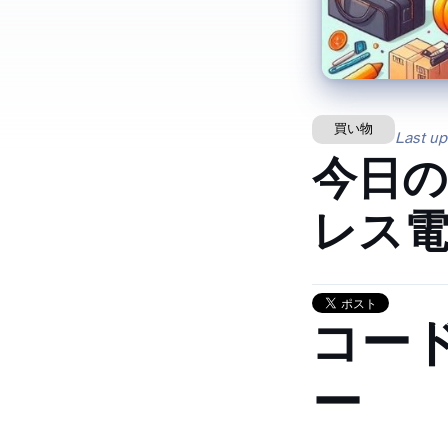
買い物
Last u
今日の「
レス
GOB
ー