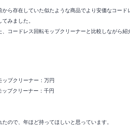
から存在していた似たような商品でより安価なGOBOT コー
してみました。
CCP コードレス回転モップクリーナーNeo+と比較しなが
モップクリーナーNeo+：1万円
ス電動モップクリーナー：5千円
れたので、2年ほど持ってほしいと思っています。