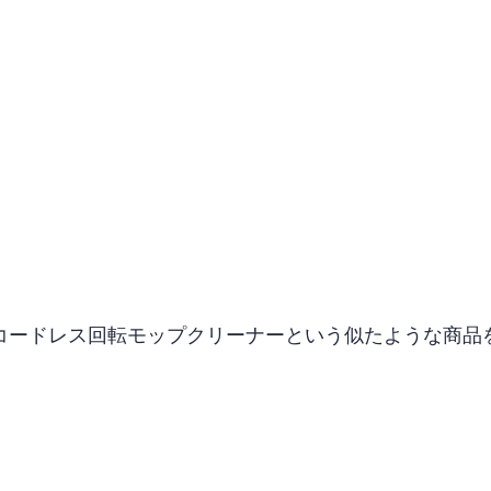
。
CP コードレス回転モップクリーナーNeo+という似たような