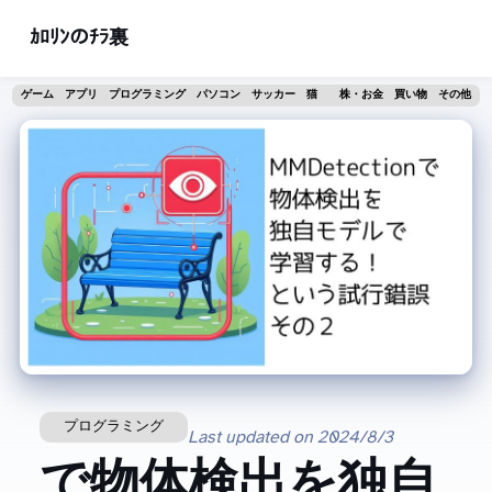
ｶﾛﾘﾝのﾁﾗ裏
ゲーム
アプリ
プログラミング
パソコン
サッカー
猫
株・お金
買い物
その他
プログラミング
Last updated on
2024/8/3
MMDetectionで物体検出を独自