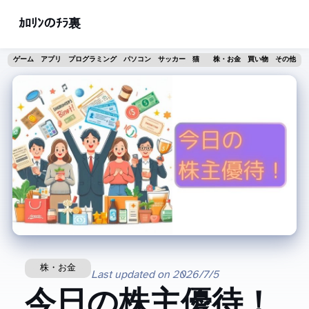
ｶﾛﾘﾝのﾁﾗ裏
ゲーム
アプリ
プログラミング
パソコン
サッカー
猫
株・お金
買い物
その他
株・お金
Last updated on
2026/7/5
今日の株主優待！