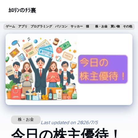
ｶﾛﾘﾝのﾁﾗ裏
ゲーム
アプリ
プログラミング
パソコン
サッカー
猫
株・お金
買い物
その他
株・お金
Last updated on
2026/7/5
今日の株主優待！