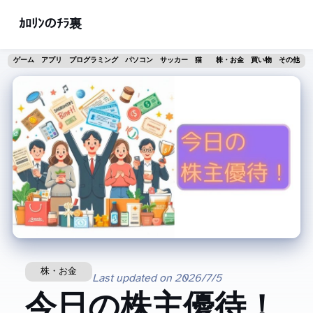
ｶﾛﾘﾝのﾁﾗ裏
ゲーム
アプリ
プログラミング
パソコン
サッカー
猫
株・お金
買い物
その他
株・お金
Last updated on
2026/7/5
今日の株主優待！