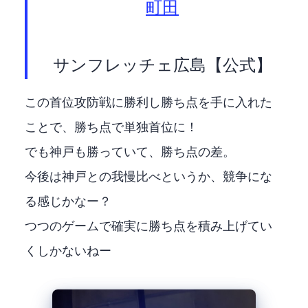
町田
— サンフレッチェ広島【公式】 (@sanfrecce_SFC)
この首位攻防戦に勝利し勝ち点3を手に入れた
ことで、勝ち点62で単独首位に！
でも神戸も勝っていて、勝ち点61の1差。
今後は神戸との我慢比べというか、競争にな
る感じかなー？
1つ1つのゲームで確実に勝ち点を積み上げてい
くしかないねー