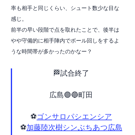
率も相手と同じくらい、シュート数少な目な
感じ。
前半の早い段階で2点を取れたことで、後半は
やや守備的に相手陣内でボール回しをするよ
うな時間帯が多かったのかなー？
🏁試合終了
広島🟣 2-0 🔵町田
⚽
#ゴンサロパシエンシア
⚽
#加藤陸次樹
#シンぶちあつ
#広島