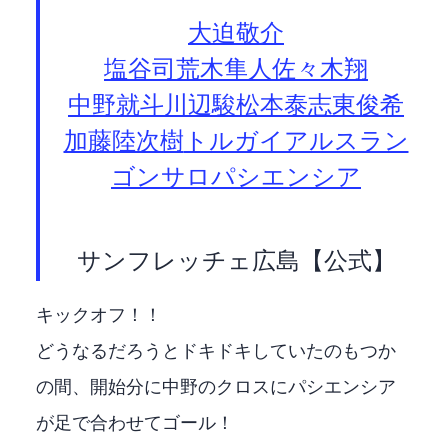
#大迫敬介
#塩谷司
#荒木隼人
#佐々木翔
#中野就斗
#川辺駿
#松本泰志
#東俊希
#加藤陸次樹
#トルガイアルスラン
ゴンサロパシエンシア
— サンフレッチェ広島【公式】 (@sanfrecce_SFC)
キックオフ！！
どうなるだろうとドキドキしていたのもつか
の間、開始3分に中野のクロスにパシエンシア
が足で合わせてゴール！