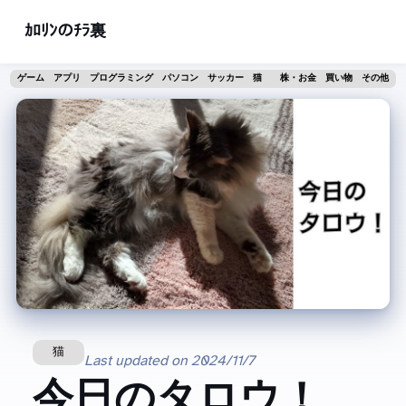
ｶﾛﾘﾝのﾁﾗ裏
ゲーム
アプリ
プログラミング
パソコン
サッカー
猫
株・お金
買い物
その他
猫
Last updated on
2024/11/7
今日のタロウ！