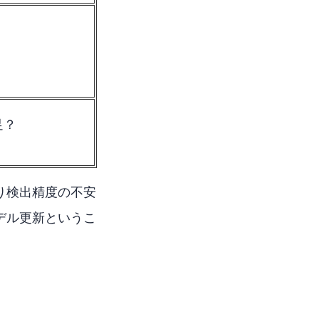
足？
はり検出精度の不安
モデル更新というこ