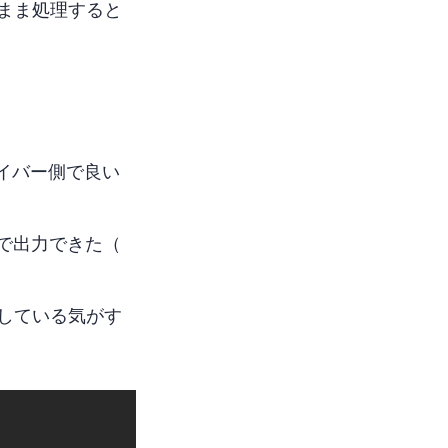
9のまま処理すると
ドライバー側で良い
できた（BT709
している気がす