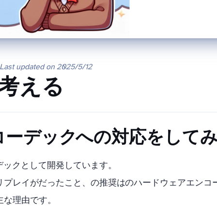
Last updated on
2025/5/12
edOut AV1対応を考える
ーデック AV1への対応をして
Outは、HEVCを対象コーデックとして開発しています。
タントリプレイがHEVCだったこと、FF14の推奨GPUはHEVCのハードウェ
主な理由です。