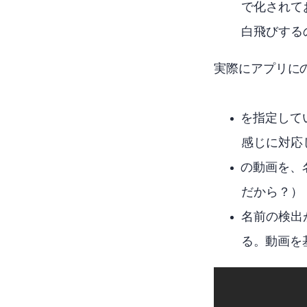
でHDR化さ
白飛びする
実際にアプリにAV
HEVCを指
感じに対応
AV1の動画
だから？）
名前の検出
る。AV1動