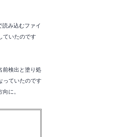
obeで読み込むファイ
していたのです
てから名前検出と塗り処
となっていたのです
る方向に。