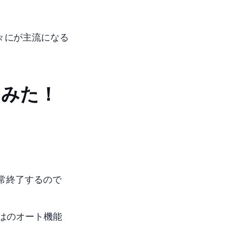
にAV1が主流になる
せてみた！
が異常終了するので
owsのオートHDR機能