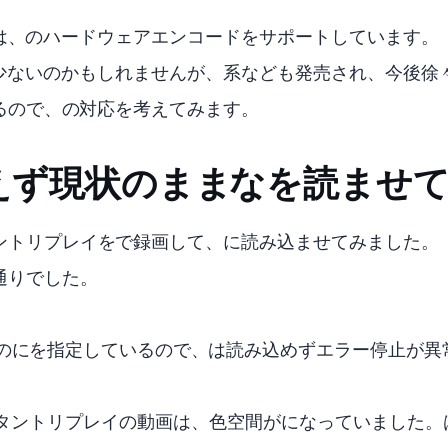
4000系以降では、AV1のハードウェアエンコードをサポートしています。
状少ないのかもしれませんが、5000系なども発売され、今後徐々
NamesBlackedOutのAV1対応を考えてみます。
ず現状のままAV1なMP4を読ま
イをAV1で録画して、WoLNamesBlackedOutに読み込ませてみました。
通りでした。
ODECにHEVCを指定しているので、AV1は読み込めずエラー停止
タントリプレイのMP4動画は、色空間がBT709になっていました。FF14はWind