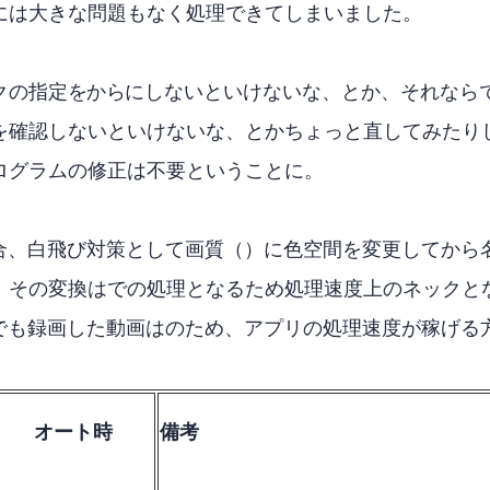
には大きな問題もなく処理できてしまいました。
定をHEVCからAV1にしないといけないな、とか、それならffpr
を確認しないといけないな、とかちょっと直してみたり
ログラムの修正は不要ということに。
動画の場合、白飛び対策としてSDR画質（BT709）に色空間を変更し
その変換はCPUでの処理となるため処理速度上のネック
トHDRでも録画した動画はBT709のため、アプリの処理速度が稼げ
オートHDR時
備考