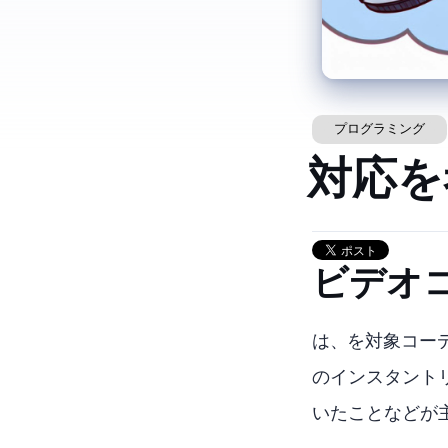
プログラミング
WoLNamesBlack
ビデオコ
WoLNamesBlacked
Geforceのインス
いたことなどが