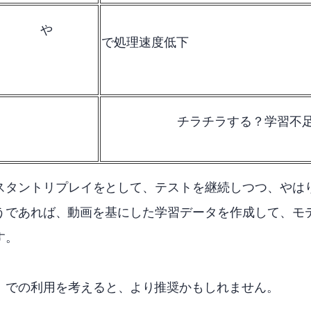
BT2020や
HDRで処理速度低下
チラチラする？学習不
タントリプレイをAV1として、テストを継続しつつ、や
であれば、AV1動画を基にした学習データを作成して、
す。
mesBlackedOutでの利用を考えると、HEVCよりAV1推奨かもしれません。