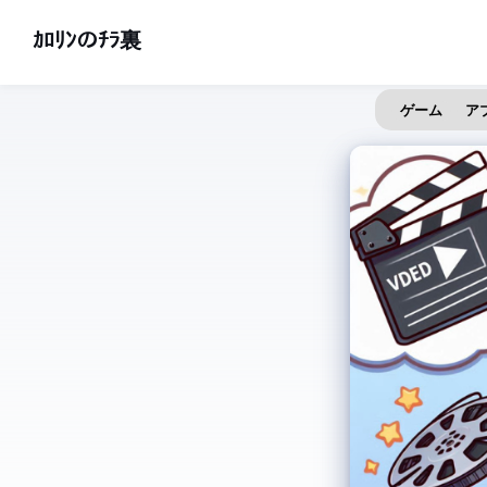
ｶﾛﾘﾝのﾁﾗ裏
ゲーム
ア