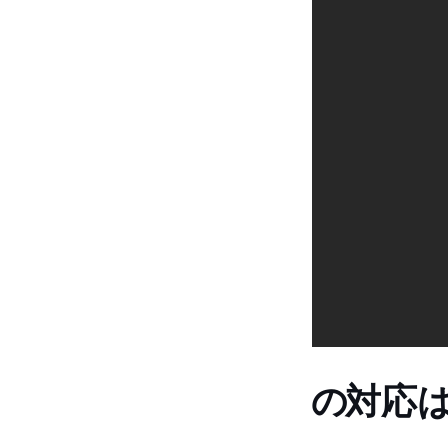
WoLNamesBlackedOutのAV1対