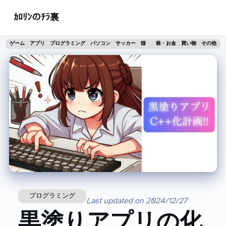
ｶﾛﾘﾝのﾁﾗ裏
ゲーム
アプリ
プログラミング
パソコン
サッカー
猫
株・お金
買い物
その他
プログラミング
Last updated on
2024/12/27
黒塗りアプリのC++化