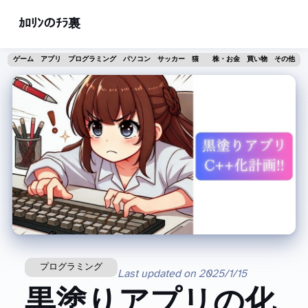
ｶﾛﾘﾝのﾁﾗ裏
ゲーム
アプリ
プログラミング
パソコン
サッカー
猫
株・お金
買い物
その他
プログラミング
Last updated on
2025/1/15
黒塗りアプリのC++化