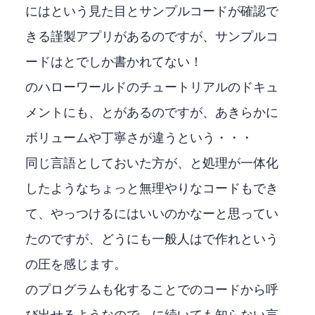
WinUI3には
という見た目とサンプルコードが確認で
きるMicrosoft謹製アプリがあるのですが、サンプルコ
ードはXAMLとC#でしか書かれてない！
UWPのハローワールドのチュートリアルのドキュ
メントにも、
と
があるのですが、あきらかに
ボリュームや丁寧さが違うという・・・
同じ言語としておいた方が、GUIと処理が一体化
したようなちょっと無理やりなコードもでき
て、やっつけるにはいいのかなーと思ってい
たのですが、どうにも一般人はC#で作れというMS
の圧を感じます。
C++のプログラムもDLL化することでC#のコードから呼