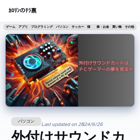
ｶﾛﾘﾝのﾁﾗ裏
ゲーム
アプリ
プログラミング
パソコン
サッカー
猫
株・お金
買い物
その他
パソコン
Last updated on
2024/6/26
外付けサウンドカ