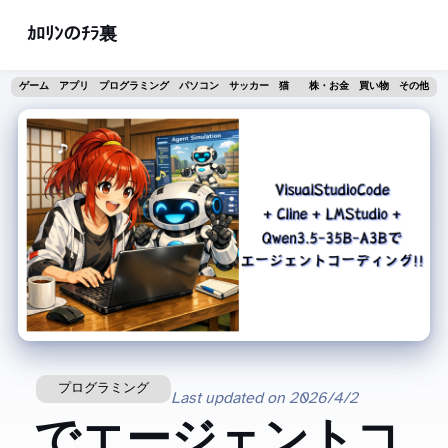
ｶﾛﾘﾝのﾁﾗ裏
ゲーム
アプリ
プログラミング
パソコン
サッカー
猫
株・お金
買い物
その他
プログラミング
Last updated on
2026/4/2
VisualStudioCode + Cline + LMStudio + Qwen3.5-35B-A3Bでエージェントコ