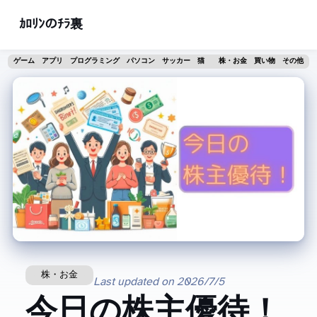
ｶﾛﾘﾝのﾁﾗ裏
ゲーム
アプリ
プログラミング
パソコン
サッカー
猫
株・お金
買い物
その他
株・お金
Last updated on
2026/7/5
今日の株主優待！