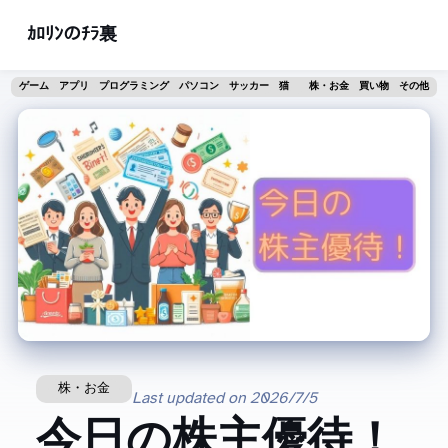
ｶﾛﾘﾝのﾁﾗ裏
ゲーム
アプリ
プログラミング
パソコン
サッカー
猫
株・お金
買い物
その他
株・お金
Last updated on
2026/7/5
今日の株主優待！