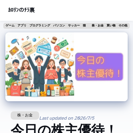
ｶﾛﾘﾝのﾁﾗ裏
ゲーム
アプリ
プログラミング
パソコン
サッカー
猫
株・お金
買い物
その他
株・お金
Last updated on
2026/7/5
今日の株主優待！