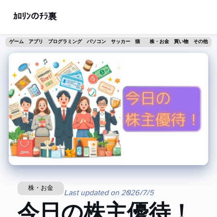
ｶﾛﾘﾝのﾁﾗ裏
ゲーム
アプリ
プログラミング
パソコン
サッカー
猫
株・お金
買い物
その他
株・お金
Last updated on
2026/7/5
今日の株主優待！