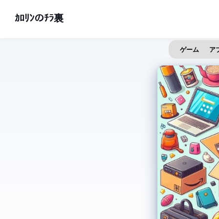
ｶﾛﾘﾝのﾁﾗ裏
ゲーム
ア