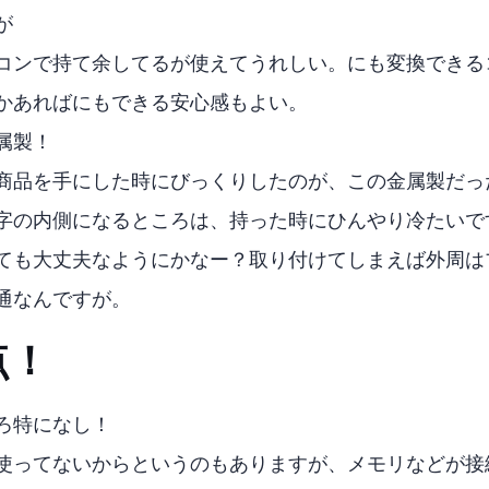
-C
、パソコンで持て余してるUSB-Cが使えてうれしい。USB-Aにも変換
かあればAにもできる安心感もよい。
属製！
商品を手にした時にびっくりしたのが、この金属製だっ
字の内側になるところは、持った時にひんやり冷たいで
ても大丈夫なようにかなー？取り付けてしまえば外周は
通なんですが。
点！
ろ特になし！
使ってないからというのもありますが、USBメモリなどが