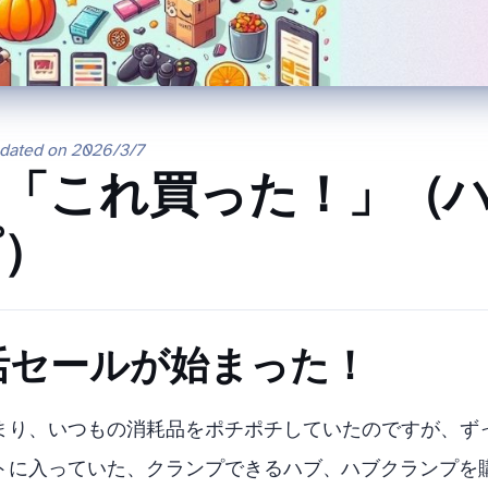
pdated on
2026/3/7
れ買った！」（ORICO USB-C
PC）
nの新生活セールが始まった！
ールがはじまり、いつもの消耗品をポチポチしていたのですが、
ていた、クランプできるUSBハブ、ORICO USB-C ハブ クランプ MH