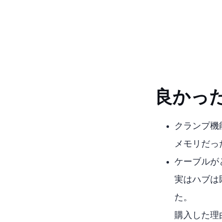
良かっ
クランプ機
USBメモリ
USBケーブルが
実はUSB
た。
購入した理