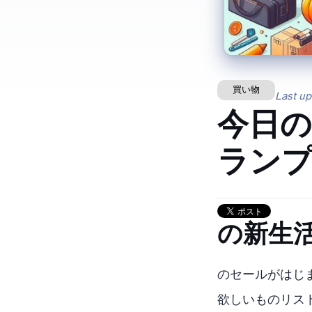
買い物
Last u
今日の「こ
ランプ MH4
Amazo
Amazonのセ
欲しいものリストに入っ