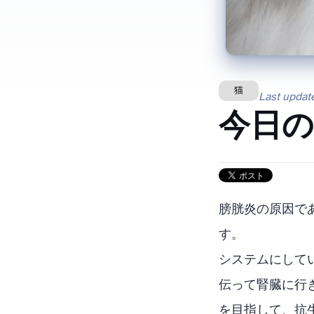
猫
Last updat
今日
膀胱炎の原因で
す。
SUBシステムに
伝って腎臓に行
を目指して、抗