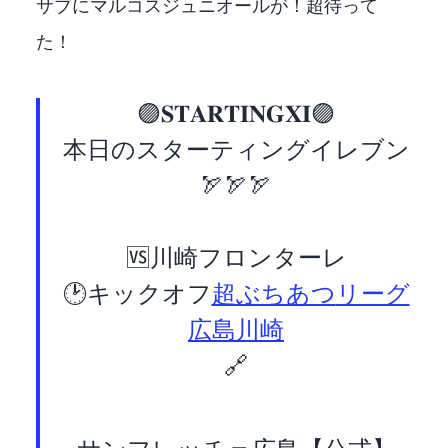
サブにマルコスジュニオールが！超待って
た！
🟣𝐒𝐓𝐀𝐑𝐓𝐈𝐍𝐆 𝐗𝐈🟣
本日のスターティングイレブン
🏹🏹🏹
🆚川崎フロンターレ
🕑17:30キックオフ
#超ぶちあつ
#Jリーグ
広島川崎F
🔗