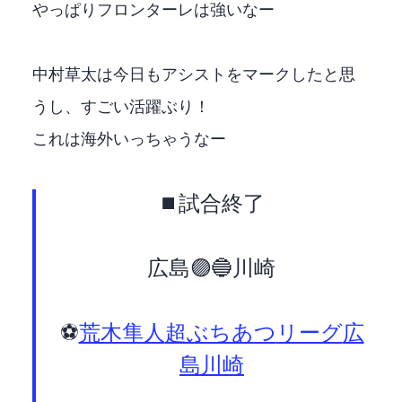
やっぱりフロンターレは強いなー
中村草太は今日もアシストをマークしたと思
うし、すごい活躍ぶり！
これは海外いっちゃうなー
⏹️試合終了
広島🟣 1-2 🔵川崎F
⚽
#荒木隼人
#超ぶちあつ
#Jリーグ
#広
島川崎F