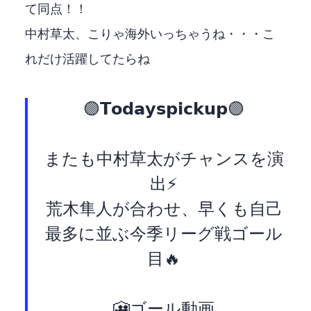
て同点！！
中村草太、こりゃ海外いっちゃうね・・・こ
れだけ活躍してたらね
🟣𝗧𝗼𝗱𝗮𝘆'𝘀 𝗽𝗶𝗰𝗸 𝘂𝗽🟣
またも中村草太がチャンスを演
出⚡️
荒木隼人が合わせ、早くも自己
最多に並ぶ今季リーグ戦3ゴール
目🔥
🎦ゴール動画