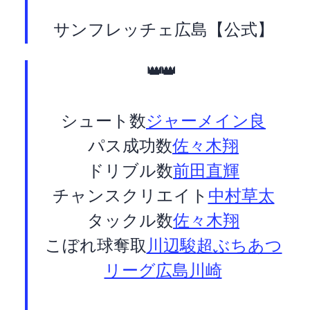
— サンフレッチェ広島【公式】 (@sanfrecce_SFC)
👑STATS LEADERS👑
シュート数:
#ジャーメイン良
パス成功数:
#佐々木翔
ドリブル数:
#前田直輝
チャンスクリエイト:
#中村草太
タックル数:
#佐々木翔
こぼれ球奪取:
#川辺駿
#超ぶちあつ
リーグ
#広島川崎F
pic.twitter.com/YpYSQgkArk