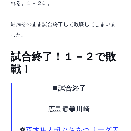
れる。１－２に。
結局そのまま試合終了して敗戦してしまいま
した。
試合終了！１－２で敗
戦！
⏹️試合終了
広島🟣 1-2 🔵川崎F
⚽
#荒木隼人
#超ぶちあつ
#Jリーグ
#広