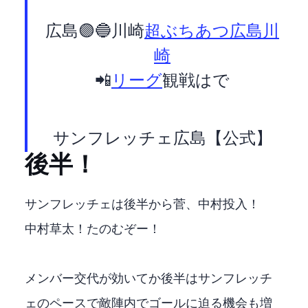
広島🟣 0-0 🔵川崎F
#超ぶちあつ
#広島川
崎F
📲
#Jリーグ
観戦は
で
— サンフレッチェ広島【公式】 (@sanfrecce_SFC)
後半！
サンフレッチェは後半から菅、中村投入！
中村草太！たのむぞー！
メンバー交代が効いてか後半はサンフレッチ
ェのペースで敵陣内でゴールに迫る機会も増