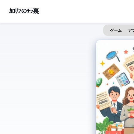
ｶﾛﾘﾝのﾁﾗ裏
ゲーム
ア