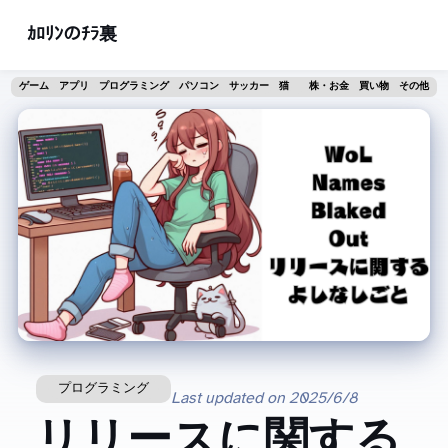
ｶﾛﾘﾝのﾁﾗ裏
ゲーム
アプリ
プログラミング
パソコン
サッカー
猫
株・お金
買い物
その他
プログラミング
Last updated on
2025/6/8
WoLNamesBlakedOutリリースに関する