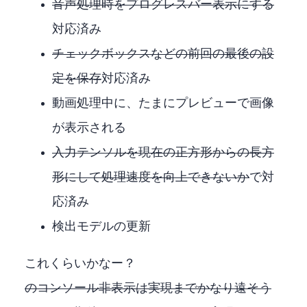
音声処理時をプログレスバー表示にする
対応済み
チェックボックスなどの前回の最後の設
定を保存
対応済み
動画処理中に、たまにプレビューで画像
が表示される
入力テンソルを現在の正方形から4:3の長方
形にして処理速度を向上できないか
1.1.0.0で対
応済み
検出モデルの更新
これくらいかなー？
ffmpegのコンソール非表示は実現までかなり遠そう